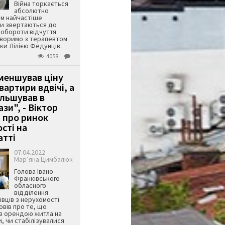
Війна торкається
абсолютно
им найчастіше
ди звертаються до
 побороти відчуття
оворимо з терапевтом
уки Лілією Федунців.
4058
меншував ціну
вартири вдвічі, а
ільшував в
зи", - Віктор
 про ринок
сті на
тті
07.04.2022
Мар’яна Цимбалюк
Голова Івано-
Франківського
обласного
відділення
івців з нерухомості
овів про те, що
з орендою житла на
и, чи стабілізувалися