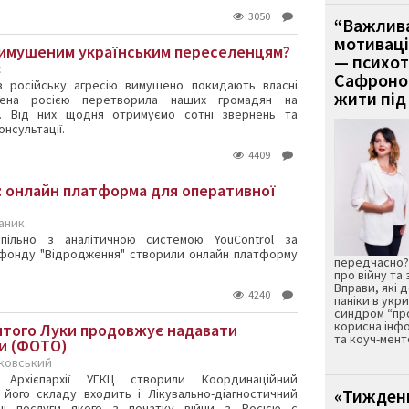
3050
“Важлива
мотиваці
вимушеним українським переселенцям?
— психот
с
Сафронов
ез російську агресію вимушено покидають власні
жити під 
инена росією перетворила наших громадян на
в. Від них щодня отримуємо сотні звернень та
онсультації.
4409
: онлайн платформа для оперативної
каник
спільно з аналітичною системою YouControl за
 фонду "Відродження" створили онлайн платформу
передчасно? 
про війну та
Вправи, які 
4240
паніки в укри
синдром “про
корисна інфо
ятого Луки продовжує надавати
та коуч-мент
ги (ФОТО)
рковський
й Архієпархії УГКЦ створили Координаційний
«Тиждень
його складу входить і Лікувально-діагностичний
ні послуги якого з початку війни з Росією є