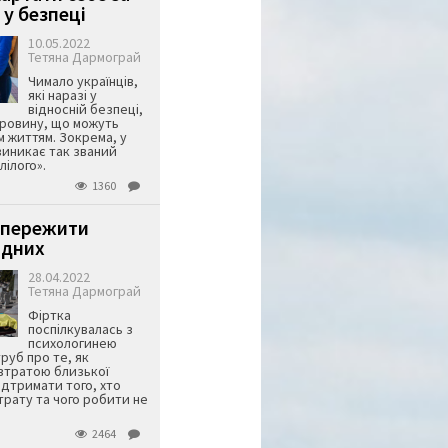
 у безпеці
10.05.2022
Тетяна Дармограй
Чимало українців,
які наразі у
відносній безпеці,
провину, що можуть
 життям. Зокрема, у
виникає так званий
лілого».
1360
к пережити
ідних
28.04.2022
Тетяна Дармограй
Фіртка
поспілкувалась з
психологинею
уб про те, як
втратою близької
ідтримати того, хто
рату та чого робити не
2464