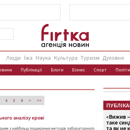
Люди
Їжа
Наука
Культура
Туризм
Духовне
овини
Публікації
Блоги
Бізнес
Спорт
Політи
4
5
6
>
>>
ПУБЛІКА
«Вижив —
ного аналізу крові
таке син
та як не 
 одним з найбільш поширених методів лабораторного