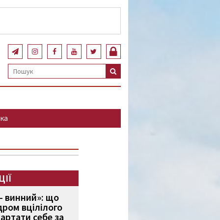
ка
ЦІЇ
 винний»: що
дром вцілілого
картати себе за