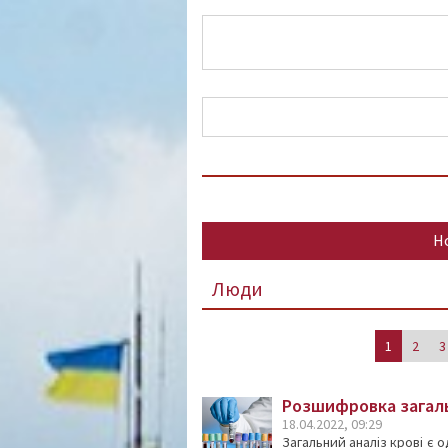
Н
Люди
1
2
3
Розшифровка загаль
18.04.2022, 09:29
Загальний аналіз крові є