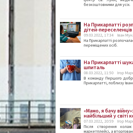
безкоштовними для усіх.
На Прикарпатті роз
дітей-переселенців
09.03.2022, 17:34
Іван Му
На Прикарпатті розпочалас
переміщених осіб.
На Прикарпатті шук
шпиталь
08.03.2022, 11:50
Ігор Ма
В команду Першого добро
Прикарпатті, поблизу Іван
«Мамо, я бачу війну
найбільший у світі 
07.03.2022, 20:59
Ігор Ма
Після створення колаж
маркетплейсі, а вторгова