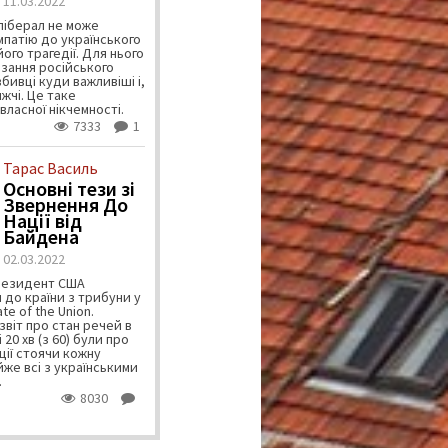
11.03.2022
ліберал не може
мпатію до українського
ого трагедії. Для нього
зання російського
бивці куди важливіші і,
жчі. Це таке
власної нікчемності.
7333
1
Тарас Василь
Основні тези зі
Звернення До
Нації від
Байдена
02.03.2022
Президент США
 до країни з трибуни у
te of the Union.
звіт про стан речей в
 20 хв (з 60) були про
ції стоячи кожну
йже всі з українськими
.
8030