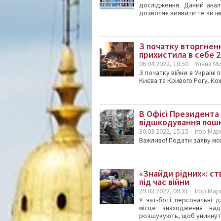
дослідження. Даний анал
дозволяє виявити те чи ін
З початку вторгнен
прихистила в себе 
06.04.2022, 10:50
Уляна М
З початку війни в Україн
Києва та Кривого Рогу. Кож
В Офісі Президента 
відшкодування пошк
30.03.2022, 15:15
Ігор Ма
Важливо! Подати заяву мо
«Знайди рідних»: с
під час війни
29.03.2022, 09:31
Ігор Ма
У чат-боті персональні д
місце знаходження над
розшукують, щоб уникнут