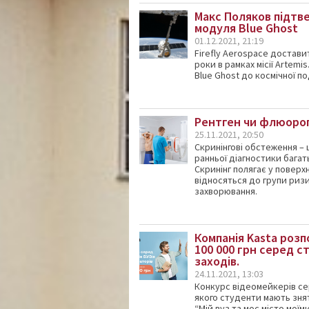
Макс Поляков підтв
модуля Blue Ghost
01.12.2021, 21:19
Firefly Aerospace достави
роки в рамках місії Artem
Blue Ghost до космічної п
Рентген чи флюорог
25.11.2021, 20:50
Скринінгові обстеження –
ранньої діагностики багать
Скринінг полягає у поверх
відносяться до групи ризи
захворювання.
Компанія Kasta роз
100 000 грн серед с
заходів.
24.11.2021, 13:03
Конкурс відеомейкерів се
якого студенти мають знят
“Мій вуз та моє місто мої