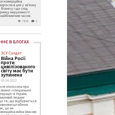
ьки комерційна
иросла в ціні у зв'язку
бізнесу і що слід
 ринку нерухомості
 найближчим часом.
7430
1
ННЄ В БЛОГАХ
ЗСУ Солдат
Війна Росії
проти
цивілізованого
світу має бути
зупинена
05.04.2022
осія оголосила про
званої «спеціальної
ерації» в Україні.
ажливій людині
що те, що відбувається
є повномасштабною
ак, це не
венційна війна (масові