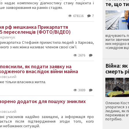
із надає комплексну діагностику стану пацієнта і
те, що ти
ше захворювання на ранніх стадіях.
678116
7
ня рф мешканка Прикарпаття
25 переселенців (ФОТО/ВІДЕО)
відчувають 
окринчук
жити звичним
і прикарпатка Стефанія прихистила людей з Харкова,
них нерідко 
ного з них жінка називає членом своєї сім’ї.
«синдром вці
2676
Війна: я
пояснили, як подати заявку на
смерть р
одженого внаслідок війни майна
рковський
же тільки власника житла.
3009
творено додаток для пошуку зниклих
Оленою Костр
упоратися з 
людини, як п
рковський
переживає вт
ані учасників надійно захищені, а інформація про
потрібно.
ається після підтвердження згоди того, кого
и небажаних ситуацій.