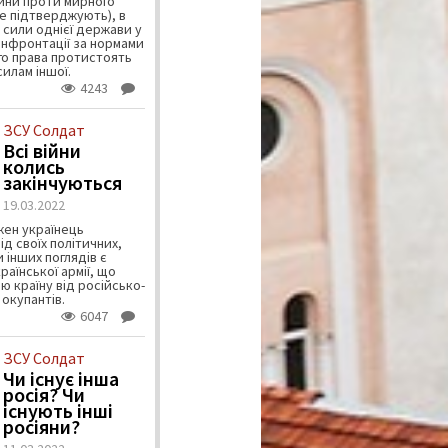
чини проти мирного
е підтверджують), в
 сили однієї держави у
онфронтації за нормами
о права протистоять
илам іншої.
4243
ЗСУ Солдат
Всі війни
колись
закінчуються
19.03.2022
жен українець
д своїх політичних,
и інших поглядів є
аїнської армії, що
ю країну від російсько-
 окупантів.
6047
ЗСУ Солдат
Чи існує інша
росія? Чи
існують інші
росіяни?