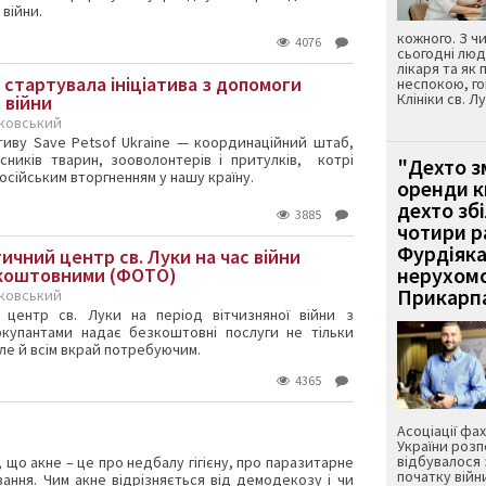
 війни.
кожного. З ч
4076
сьогодні лю
лікаря та як
: стартувала ініціатива з допомоги
неспокою, г
Клініки св. Л
 війни
рковський
іативу Save Petsof Ukraine — координаційний штаб,
ників тварин, зооволонтерів і притулків, котрі
"Дехто з
 російським вторгненням у нашу країну.
оренди к
дехто зб
3885
чотири ра
Фурдіяка
ичний центр св. Луки на час війни
нерухомо
зкоштовними (ФОТО)
Прикарпа
рковський
й центр св. Луки на період вітчизняної війни з
окупантами надає безкоштовні послуги не тільки
е й всім вкрай потребуючим.
4365
Асоціації фах
України розп
відбувалося 
 що акне – це про недбалу гігієну, про паразитарне
початку війн
ання. Чим акне відрізняється від демодекозу і чи