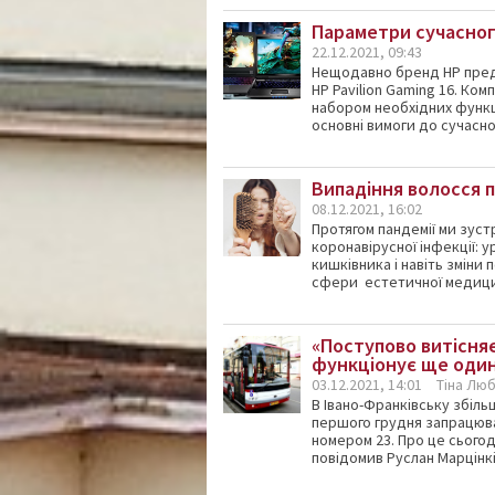
Параметри сучасног
22.12.2021, 09:43
Нещодавно бренд HP пред
HP Pavilion Gaming 16. Ко
набором необхідних функці
основні вимоги до сучасного
Випадіння волосся п
08.12.2021, 16:02
Протягом пандемії ми зуст
коронавірусної інфекції: 
кишківника і навіть зміни 
сфери естетичної медицин
«Поступово витісняє
функціонує ще оди
03.12.2021, 14:01
Тіна Лю
В Івано-Франківську збіль
першого грудня запрацюва
номером 23. Про це сьогод
повідомив Руслан Марцінків,