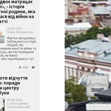
 двох матрацах
», - історія
тної родини, яка
ся від війни на
тті
15.04.2022
Уляна Мокринчук
Фіртка продовжує
публікувати історії
людей, які
ежили жахіття війни та
місць, які постраждали
ій, на Івано-
 або перебувають тут
4001
оти відчуття
: поради
а центру
Луки
08.04.2022
о. Володимир
Лукашевський