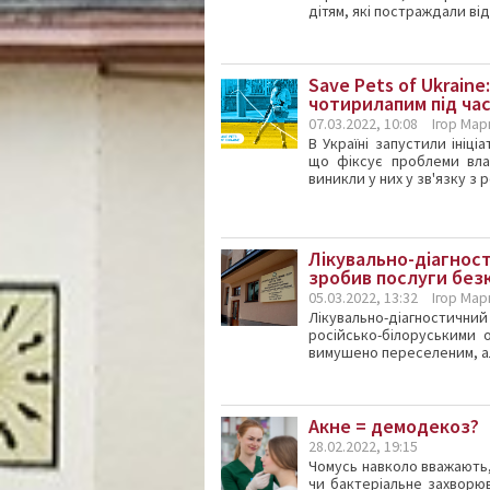
дітям, які постраждали від
Save Pets of Ukraine
чотирилапим під час
07.03.2022, 10:08
Ігор Ма
В Україні запустили ініц
що фіксує проблеми влас
виникли у них у зв'язку з
Лікувально-діагност
зробив послуги бе
05.03.2022, 13:32
Ігор Ма
Лікувально-діагностични
російсько-білоруськими 
вимушено переселеним, ал
Акне = демодекоз?
28.02.2022, 19:15
Чомусь навколо вважають,
чи бактеріальне захворюв