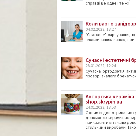
справді це одне і те ж?
Коли варто запідозр
04.02.2022, 13:27
"Святкове" харчування, щ
зловживанням кавою, прив
Сучасні естетичні 
28.01.2022, 12:24
Сучасна ортодонтія актив
прозорі аналоги брекет-с
Авторська кераміка 
shop.skrypin.ua
24.01.2022, 13:53
Одним із довготривалих тр
допомогою керамічних вир
прикрасити вітальню дек
стильними виробами. Також