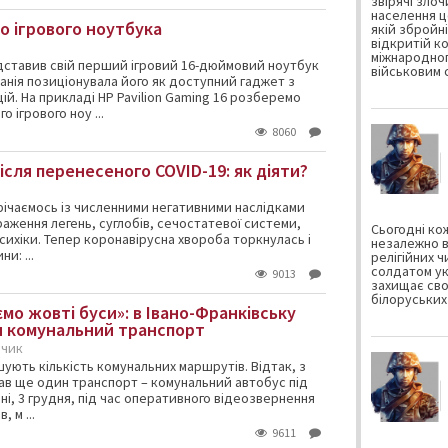
звірячі зло
населення ц
о ігрового ноутбука
якій збройні
відкритій к
міжнародног
ставив свій перший ігровий 16-дюймовий ноутбук
військовим с
мпанія позиціонувала його як доступний гаджет з
й. На прикладі HP Pavilion Gaming 16 розберемо
 ігрового ноу ...
8060
ісля перенесеного COVID-19: як діяти?
річаємось із численними негативними наслідками
ураження легень, суглобів, сечостатевої системи,
Сьогодні ко
психіки. Тепер коронавірусна хвороба торкнулась і
незалежно ві
и: ...
релігійних ч
солдатом укр
9013
захищає сво
білоруських
мо жовті буси»: в Івано-Франківську
н комунальний транспорт
бчик
шують кількість комунальних маршрутів. Відтак, з
в ще один транспорт – комунальний автобус під
ні, 3 грудня, під час оперативного відеозвернення
 м ...
9611