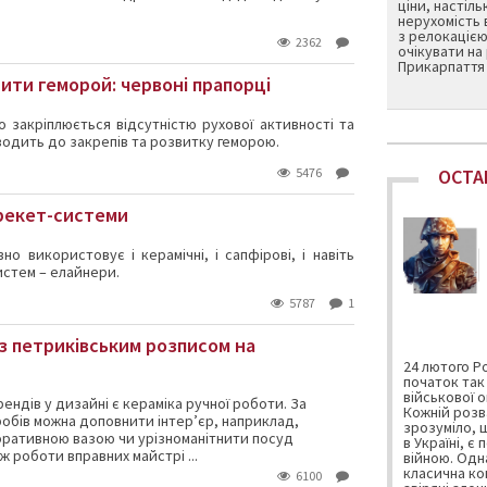
ціни, настіл
нерухомість в
з релокацією 
2362
очікувати на
Прикарпаття
ити геморой: червоні прапорці
о закріплюється відсутністю рухової активності та
одить до закрепів та розвитку геморою.
5476
ОСТА
брекет-системи
но використовує і керамічні, і сапфірові, і навіть
истем – елайнери.
5787
1
з петриківським розписом на
24 лютого Р
початок так 
військової оп
ендів у дизайні є кераміка ручної роботи. За
Кожній розв
обів можна доповнити інтер’єр, наприклад,
зрозуміло, 
оративною вазою чи урізноманітнити посуд
в Україні, 
 роботи вправних майстрі ...
війною. Одн
класична кон
6100