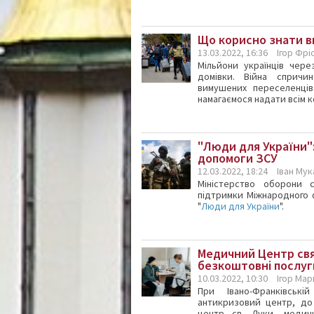
Що корисно знати 
13.03.2022, 16:36
Ігор Фрі
Мільйони українців чер
домівки. Війна сприч
вимушених переселенці
намагаємося надати всім к
"Люди для України"
допомоги ЗСУ
12.03.2022, 18:24
Іван Му
Міністерство оборони 
підтримки Міжнародного
"
Люди для України
".
Медичний Центр св
безкоштовні послу
10.03.2022, 10:30
Ігор Ма
При Івано-Франківські
антикризовий центр, до 
центр св. Луки, медич