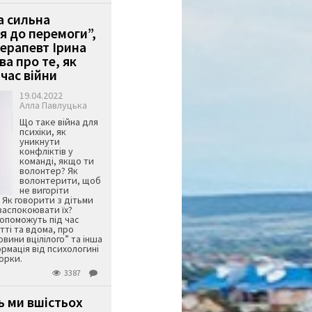
 сильна
я до перемоги”,
ерапевт Ірина
а про те, як
час війни
19.04.2022
Алла Павлуцька
Що таке війна для
психіки, як
уникнути
конфліктів у
команді, якщо ти
волонтер? Як
волонтерити, щоб
не вигоріти
Як говорити з дітьми
 заспокоювати їх?
допоможуть під час
тті та вдома, про
вини вцілілого” та інша
рмація від психологині
орки.
3387
 ми вшістьох