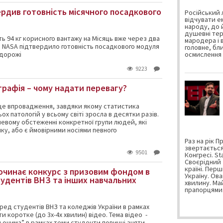
ердив готовність місячного посадкового
Російський 
відчувати е
народу, до й
душевні тер
ть 94 кг корисного вантажу на Місяць вже через два
мародера і в
is. NASA підтвердило готовність посадкового модуля
головне, бли
одорожі
осмислення 
9223
рафія – чому надати перевагу?
 це впровадження, завдяки якому статистика
ох патологій у всьому світі зросла в десятки разів.
невому обстеженні конкретної групи людей, які
ку, або є ймовірними носіями певного
Раз на рік 
звертається
9501
Конгресі. Sta
Своєрідний 
країні. Перші
починає конкурс з призовим фондом в
Україну. Ова
тудентів ВНЗ та інших навчальних
хвилину. Ма
прапорцями
ред студентів ВНЗ та коледжів України в рамках
и коротке (до 3х-4х хвилин) відео. Тема відео -
ми очима” в рамках теми студенти повинні зняти