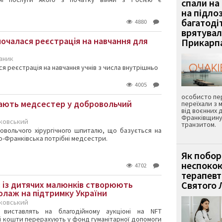
спали на
на підлозі
багатоді
4880
врятувала
почалася реєстрація на навчання для
Прикарпа
каник
я реєстрація на навчання учнів з числа внутрішньо
4005
особисто пер
ають медсестер у добровольчий
переїхали з 
від воєнних д
Франківщину
рковський
транзитом.
вольчого хірургічного шпиталю, що базується на
о-Франківська потрібні медсестри.
Як побор
неспокою
4702
терапевт
»: із дитячих малюнків створюють
Святого 
колаж на підтримку України
рковський
 виставлять на благодійному аукціоні на NFT
ні кошти перерахують у фонд гуманітарної допомоги